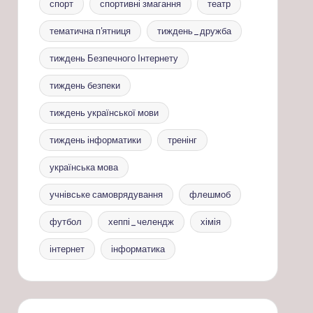
спорт
спортивні змагання
театр
тематична п'ятниця
тиждень_дружба
тиждень Безпечного Інтернету
тиждень безпеки
тиждень української мови
тиждень інформатики
тренінг
українська мова
учнівське самоврядування
флешмоб
футбол
хеппі_челендж
хімія
інтернет
інформатика