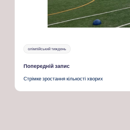
олімпійський тиждень
Позначки:
Навігація
Попередній запис
Стрімке зростання кількості хворих
по
запису