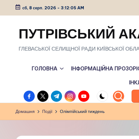
сб, 8 серп. 2026
-
3:12:06 AM
Перейти
до
ПУТРІВСЬКИЙ АК
вмісту
ГЛЕВАСЬКОЇ СЕЛИЩНОЇ РАДИ КИЇВСЬКОЇ ОБЛА
ГОЛОВНА
ІНФОРМАЦІЙНА ПРОЗОРІ
ІН
facebook.com
twitter.com
t.me
instagram.com
youtube.com
Домашня
Події
Олімпійський тиждень