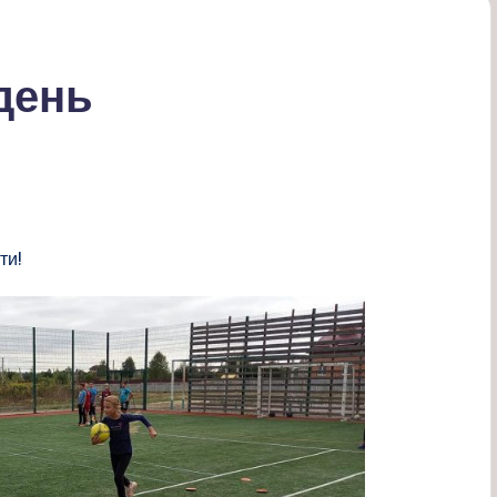
день
ти!