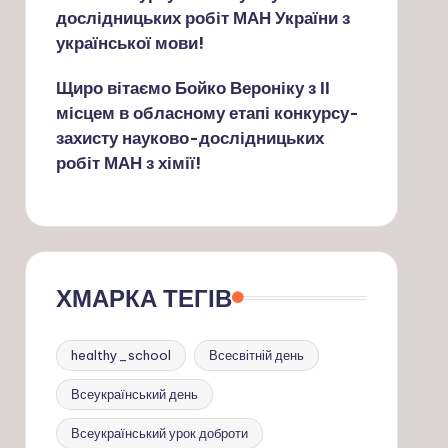
дослідницьких робіт МАН України з
української мови!
Щиро вітаємо Бойко Вероніку з ІІ
місцем в обласному етапі конкурсу-
захисту науково-дослідницьких
робіт МАН з хімії!
ХМАРКА ТЕГІВ
healthy_school
Всесвітній день
Всеукраїнський день
Всеукраїнський урок доброти