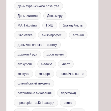
День Українського Козацтва
День вчителя
День миру
МАН України
НУШ
благодійність
бібліотека
вибір професії
вітання
день безпечного інтернету
дорожній рух
досягнення
екскурсія
жалоба
квест
конкурс
концерт
новорічне свято
олімпійський тиждень
патріотичне виховання
переможці
профорієнтаційні заходи
свято