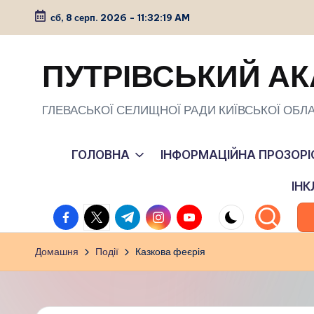
сб, 8 серп. 2026
-
11:32:20 AM
Перейти
до
ПУТРІВСЬКИЙ АК
вмісту
ГЛЕВАСЬКОЇ СЕЛИЩНОЇ РАДИ КИЇВСЬКОЇ ОБЛА
ГОЛОВНА
ІНФОРМАЦІЙНА ПРОЗОРІ
ІН
facebook.com
twitter.com
t.me
instagram.com
youtube.com
Домашня
Події
Казкова феєрія