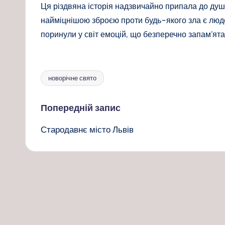
Ця різдвяна історія надзвичайно припала до ду
найміцнішою зброєю проти будь-якого зла є людс
поринули у світ емоцій, що безперечно запам’ят
новорічне свято
Позначки:
Навігація
Попередній запис
Стародавнє місто Львів
по
запису