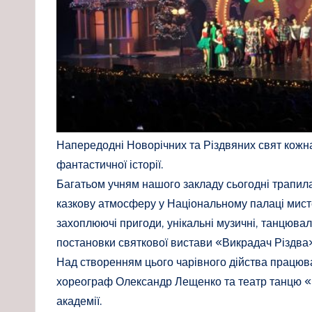
Напередодні Новорічних та Різдвяних свят кожна 
фантастичної історії.
Багатьом учням нашого закладу сьогодні трапил
казкову атмосферу у Національному палаці мистец
захоплюючі пригоди, унікальні музичні, танцювал
постановки святкової вистави «Викрадач Різдва
Над створенням цього чарівного дійства працюв
хореограф Олександр Лещенко та театр танцю «Ф
академії.