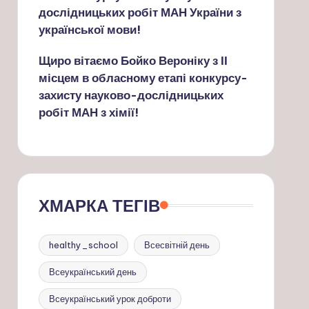
дослідницьких робіт МАН України з
української мови!
Щиро вітаємо Бойко Вероніку з ІІ
місцем в обласному етапі конкурсу-
захисту науково-дослідницьких
робіт МАН з хімії!
ХМАРКА ТЕГІВ
healthy_school
Всесвітній день
Всеукраїнський день
Всеукраїнський урок доброти