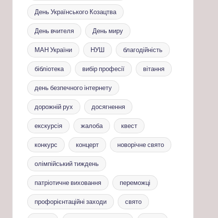
День Українського Козацтва
День вчителя
День миру
МАН України
НУШ
благодійність
бібліотека
вибір професії
вітання
день безпечного інтернету
дорожній рух
досягнення
екскурсія
жалоба
квест
конкурс
концерт
новорічне свято
олімпійський тиждень
патріотичне виховання
переможці
профорієнтаційні заходи
свято