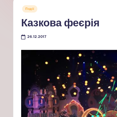
Опубліковано
Події
у
Казкова феєрія
26.12.2017