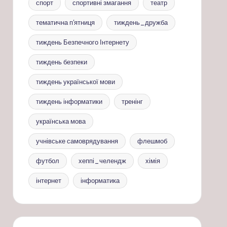
спорт
спортивні змагання
театр
тематична п'ятниця
тиждень_дружба
тиждень Безпечного Інтернету
тиждень безпеки
тиждень української мови
тиждень інформатики
тренінг
українська мова
учнівське самоврядування
флешмоб
футбол
хеппі_челендж
хімія
інтернет
інформатика