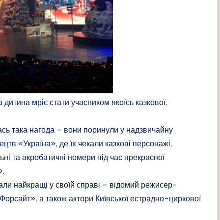
дитина мріє стати учасником якоїсь казкової,
ась така нагода – вони поринули у надзвичайну
тв «Україна», де їх чекали казкові персонажі,
ьні та акробатичні номери під час прекрасної
».
али найкращі у своїй справі – відомий режисер-
орсайт», а також актори Київської естрадно-циркової