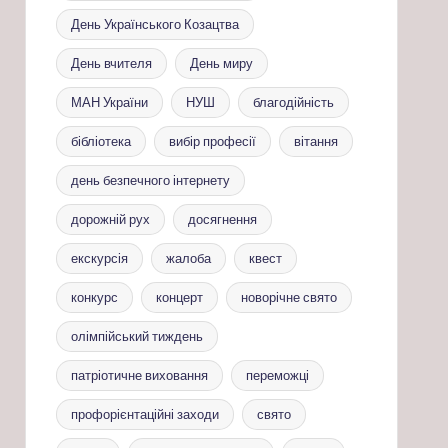
День Українського Козацтва
День вчителя
День миру
МАН України
НУШ
благодійність
бібліотека
вибір професії
вітання
день безпечного інтернету
дорожній рух
досягнення
екскурсія
жалоба
квест
конкурс
концерт
новорічне свято
олімпійський тиждень
патріотичне виховання
переможці
профорієнтаційні заходи
свято