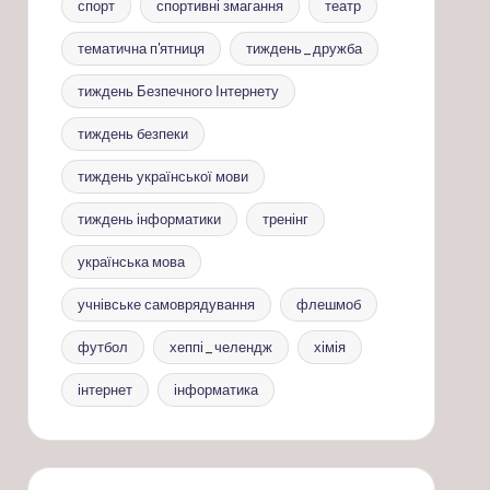
спорт
спортивні змагання
театр
тематична п'ятниця
тиждень_дружба
тиждень Безпечного Інтернету
тиждень безпеки
тиждень української мови
тиждень інформатики
тренінг
українська мова
учнівське самоврядування
флешмоб
футбол
хеппі_челендж
хімія
інтернет
інформатика