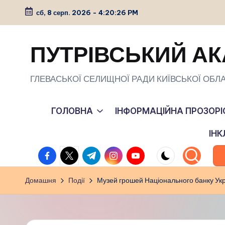
сб, 8 серп. 2026
-
4:20:27 PM
Перейти
до
ПУТРІВСЬКИЙ АК
вмісту
ГЛЕВАСЬКОЇ СЕЛИЩНОЇ РАДИ КИЇВСЬКОЇ ОБЛА
ГОЛОВНА
ІНФОРМАЦІЙНА ПРОЗОРІ
ІН
facebook.com
twitter.com
t.me
instagram.com
youtube.com
Домашня
Події
Музей грошей Національного банку Ук