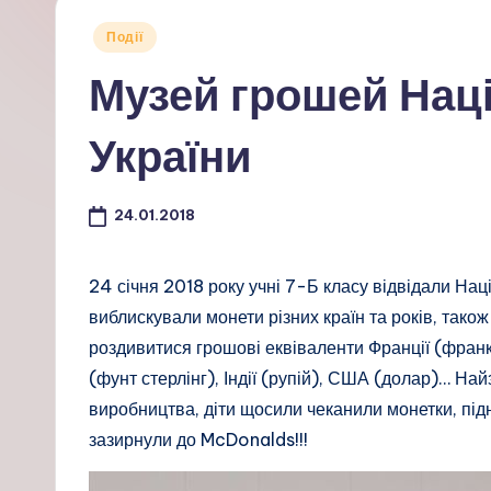
Опубліковано
Події
у
Музей грошей Нац
України
24.01.2018
24 січня 2018 року учні 7-Б класу відвідали На
виблискували монети різних країн та років, також
роздивитися грошові еквіваленти Франції (франки)
(фунт стерлінг), Індії (рупій), США (долар)… Н
виробництва, діти щосили чеканили монетки, під
зазирнули до McDonalds!!!