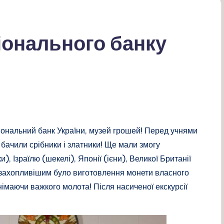
іонального банку
ціональний банк України, музей грошей! Перед учнями
 бачили срібники і златники! Ще мали змогу
, Ізраїлю (шекелі), Японії (ієни), Великої Британії
айзахопливішим було виготовлення монети власного
німаючи важкого молота! Після насиченої екскурсії