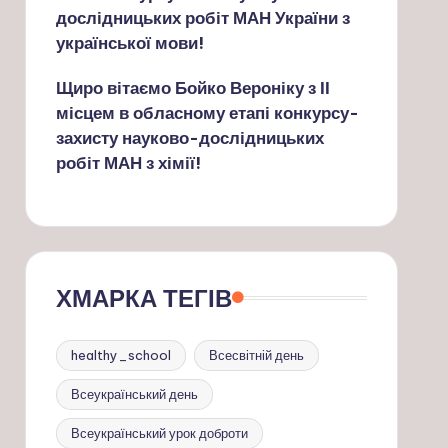
дослідницьких робіт МАН України з
української мови!
Щиро вітаємо Бойко Вероніку з ІІ
місцем в обласному етапі конкурсу-
захисту науково-дослідницьких
робіт МАН з хімії!
ХМАРКА ТЕГІВ
healthy_school
Всесвітній день
Всеукраїнський день
Всеукраїнський урок доброти