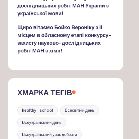
дослідницьких робіт МАН України з
української мови!
Щиро вітаємо Бойко Вероніку з ІІ
місцем в обласному етапі конкурсу-
захисту науково-дослідницьких
робіт МАН з хімії!
ХМАРКА ТЕГІВ
healthy_school
Всесвітній день
Всеукраїнський день
Всеукраїнський урок доброти