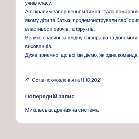
учнів класу.
А яскравим завершенням тижня стала помаранчев
якому діти та батьки продемонстрували свої оригі
властивості овочів та фруктів.
Велике спасибі за плідну співпрацю та допомогу в
вихованців.
Дуже приємно, що всі ми діємо, як одна команда
Останнє оновлення на 11.10.2021
Навігація
Попередній запис
Микільська дренажна система
по
запису