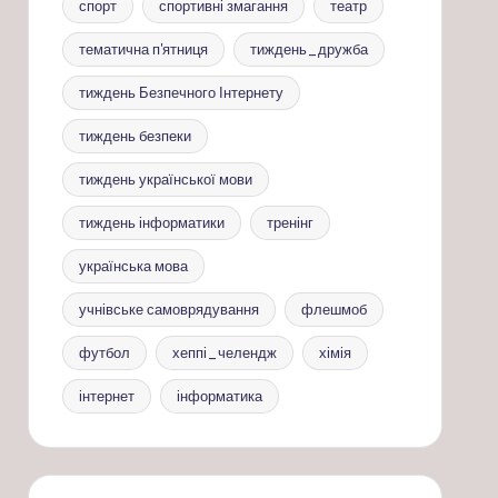
спорт
спортивні змагання
театр
тематична п'ятниця
тиждень_дружба
тиждень Безпечного Інтернету
тиждень безпеки
тиждень української мови
тиждень інформатики
тренінг
українська мова
учнівське самоврядування
флешмоб
футбол
хеппі_челендж
хімія
інтернет
інформатика