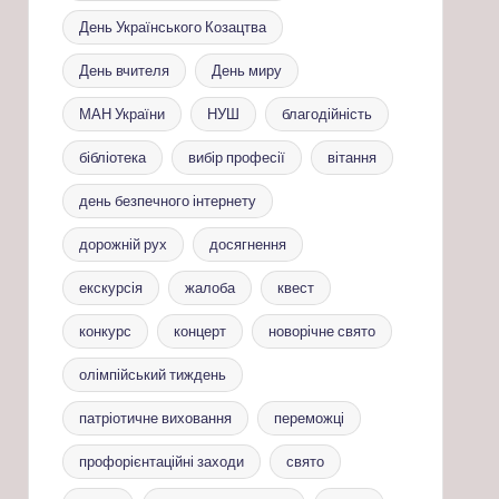
День Українського Козацтва
День вчителя
День миру
МАН України
НУШ
благодійність
бібліотека
вибір професії
вітання
день безпечного інтернету
дорожній рух
досягнення
екскурсія
жалоба
квест
конкурс
концерт
новорічне свято
олімпійський тиждень
патріотичне виховання
переможці
профорієнтаційні заходи
свято