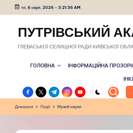
чт, 6 серп. 2026
-
3:21:37 AM
Перейти
до
ПУТРІВСЬКИЙ АК
вмісту
ГЛЕВАСЬКОЇ СЕЛИЩНОЇ РАДИ КИЇВСЬКОЇ ОБЛА
ГОЛОВНА
ІНФОРМАЦІЙНА ПРОЗОРІ
ІН
facebook.com
twitter.com
t.me
instagram.com
youtube.com
Домашня
Події
Музей науки