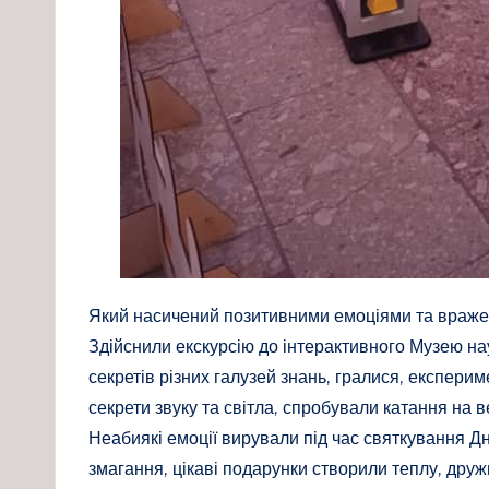
Який насичений позитивними емоціями та враже
Здійснили екскурсію до інтерактивного Музею на
секретів різних галузей знань, гралися, експери
секрети звуку та світла, спробували катання на 
Неабиякі емоції вирували під час святкування Дня
змагання, цікаві подарунки створили теплу, друж