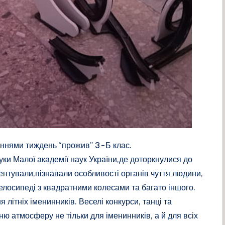
ннями тиждень “прожив” 3-Б клас.
уки Малої академії наук України,де доторкнулися до
ментували,пізнавали особливості органів чуття людини,
велосипеді з квадратними колесами та багато іншого.
 літніх іменинників. Веселі конкурси, танці та
ню атмосферу не тільки для іменинників, а й для всіх