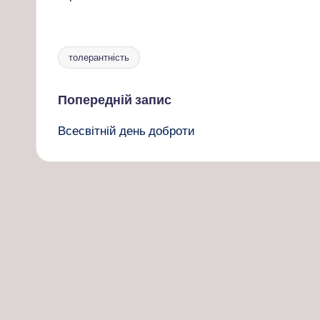
толерантність
Позначки:
Навігація
Попередній запис
Всесвітній день доброти
по
запису