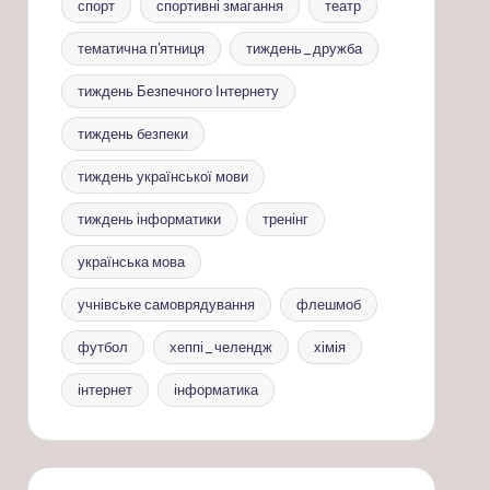
спорт
спортивні змагання
театр
тематична п'ятниця
тиждень_дружба
тиждень Безпечного Інтернету
тиждень безпеки
тиждень української мови
тиждень інформатики
тренінг
українська мова
учнівське самоврядування
флешмоб
футбол
хеппі_челендж
хімія
інтернет
інформатика