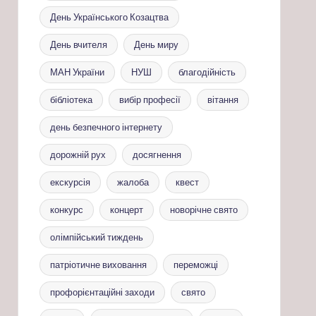
День Українського Козацтва
День вчителя
День миру
МАН України
НУШ
благодійність
бібліотека
вибір професії
вітання
день безпечного інтернету
дорожній рух
досягнення
екскурсія
жалоба
квест
конкурс
концерт
новорічне свято
олімпійський тиждень
патріотичне виховання
переможці
профорієнтаційні заходи
свято