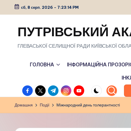
сб, 8 серп. 2026
-
7:23:15 PM
Перейти
до
ПУТРІВСЬКИЙ АК
вмісту
ГЛЕВАСЬКОЇ СЕЛИЩНОЇ РАДИ КИЇВСЬКОЇ ОБЛА
ГОЛОВНА
ІНФОРМАЦІЙНА ПРОЗОРІ
ІН
facebook.com
twitter.com
t.me
instagram.com
youtube.com
Домашня
Події
Міжнародний день толерантності