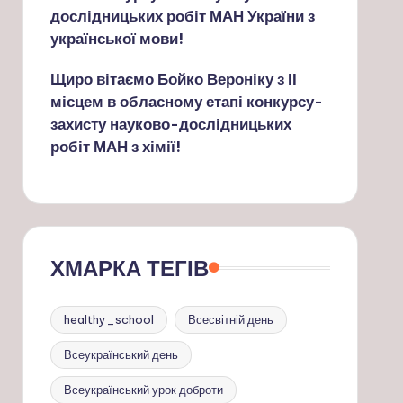
дослідницьких робіт МАН України з
української мови!
Щиро вітаємо Бойко Вероніку з ІІ
місцем в обласному етапі конкурсу-
захисту науково-дослідницьких
робіт МАН з хімії!
ХМАРКА ТЕГІВ
healthy_school
Всесвітній день
Всеукраїнський день
Всеукраїнський урок доброти