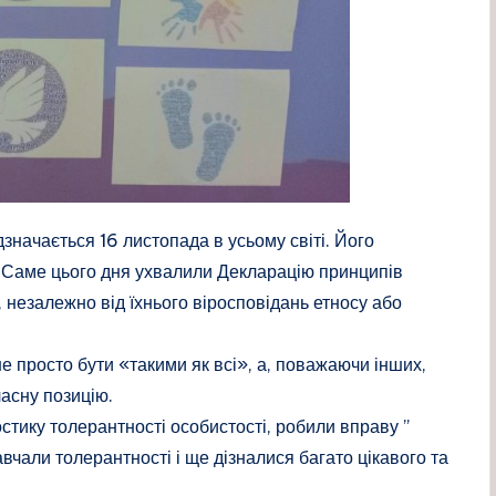
дзначається 16 листопада в усьому світі. Його
Саме цього дня ухвалили Декларацію принципів
й, незалежно від їхнього віросповідань етносу або
не просто бути «такими як всі», а, поважаючи інших,
асну позицію.
стику толерантності особистості, робили вправу ”
вчали толерантності і ще дізналися багато цікавого та