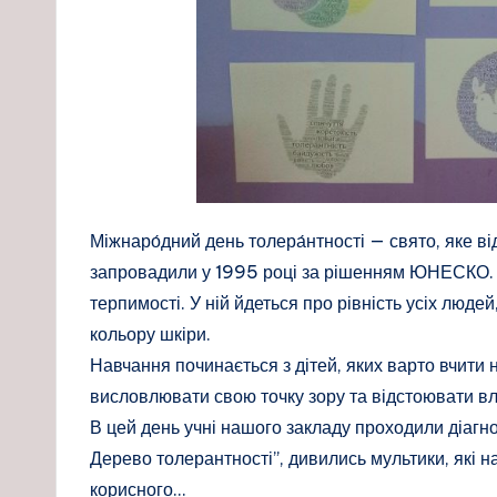
Міжнаро́дний день толера́нтності — свято, яке ві
запровадили у 1995 році за рішенням ЮНЕСКО. 
терпимості. У ній йдеться про рівність усіх люде
кольору шкіри.
Навчання починається з дітей, яких варто вчити 
висловлювати свою точку зору та відстоювати вл
В цей день учні нашого закладу проходили діагно
Дерево толерантності”, дивились мультики, які на
корисного…