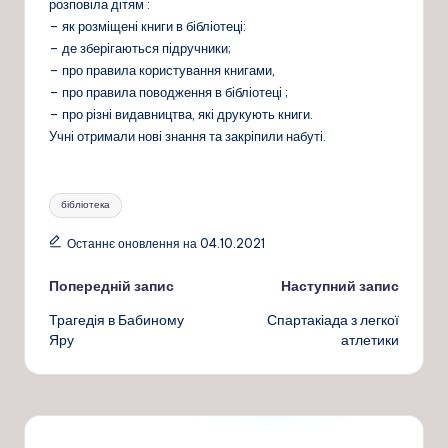
розповіла дітям :
– як розміщені книги в бібліотеці:
– де зберігаються підручники;
– про правила користування книгами,
– про правила поводження в бібліотеці ;
– про різні видавництва, які друкують книги.
Учні отримали нові знання та закріпили набуті.
Позначки:
бібліотека
Останнє оновлення на 04.10.2021
Навігація
Попередній запис
Наступний запис
Трагедія в Бабиному
Спартакіада з легкої
по
Яру
атлетики
запису