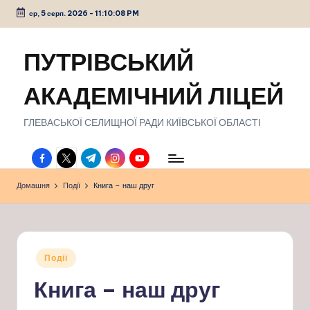
ср, 5 серп. 2026
-
11:10:09 PM
Перейти
до
ПУТРІВСЬКИЙ
вмісту
АКАДЕМІЧНИЙ ЛІЦЕЙ
ГЛЕВАСЬКОЇ СЕЛИЩНОЇ РАДИ КИЇВСЬКОЇ ОБЛАСТІ
facebook.com
twitter.com
t.me
instagram.com
youtube.com
Домашня
Події
Книга – наш друг
Опубліковано
Події
у
Книга – наш друг