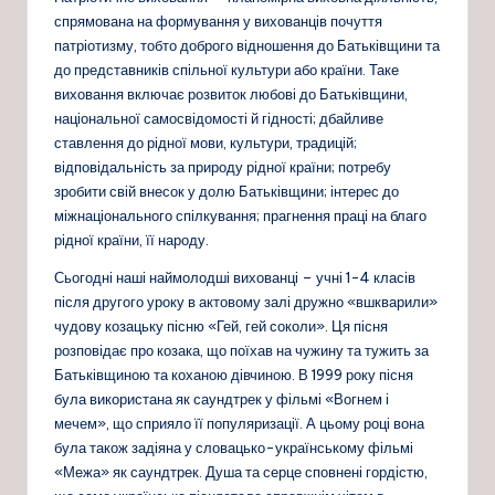
спрямована на формування у вихованців почуття
патріотизму, тобто доброго відношення до Батьківщини та
до представників спільної культури або країни. Таке
виховання включає розвиток любові до Батьківщини,
національної самосвідомості й гідності; дбайливе
ставлення до рідної мови, культури, традицій;
відповідальність за природу рідної країни; потребу
зробити свій внесок у долю Батьківщини; інтерес до
міжнаціонального спілкування; прагнення праці на благо
рідної країни, її народу.
Сьогодні наші наймолодші вихованці – учні 1-4 класів
після другого уроку в актовому залі дружно «вшкварили»
чудову козацьку пісню «Гей, гей соколи». Ця пісня
розповідає про козака, що поїхав на чужину та тужить за
Батьківщиною та коханою дівчиною. В 1999 року пісня
була використана як саундтрек у фільмі «Вогнем і
мечем», що сприяло її популяризації. А цьому році вона
була також задіяна у словацько-українському фільмі
«Межа» як саундтрек. Душа та серце сповнені гордістю,