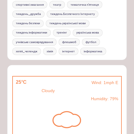
спортивні змагання
театр
тематична п'ятниця
тиждень_дружба
тиждень Безпечного Інтернету
тиждень безпеки
тиждень української мови
тиждень інформатики
тренінг
українська мова
учнівське самоврядування
флешмоб
футбол
хеппі_челендж
хімія
інтернет
інформатика
25°C
Wind: 1mph E
Cloudy
Humidity: 79%