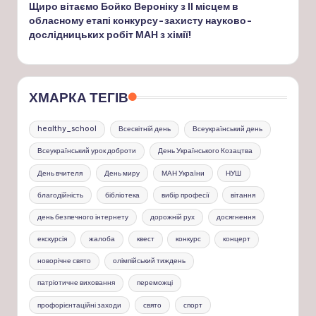
Щиро вітаємо Бойко Вероніку з ІІ місцем в
обласному етапі конкурсу-захисту науково-
дослідницьких робіт МАН з хімії!
ХМАРКА ТЕГІВ
healthy_school
Всесвітній день
Всеукраїнський день
Всеукраїнський урок доброти
День Українського Козацтва
День вчителя
День миру
МАН України
НУШ
благодійність
бібліотека
вибір професії
вітання
день безпечного інтернету
дорожній рух
досягнення
екскурсія
жалоба
квест
конкурс
концерт
новорічне свято
олімпійський тиждень
патріотичне виховання
переможці
профорієнтаційні заходи
свято
спорт