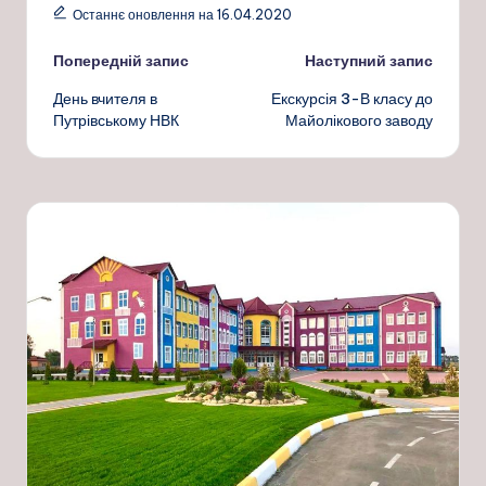
Останнє оновлення на 16.04.2020
Навігація
Попередній запис
Наступний запис
День вчителя в
Екскурсія 3-В класу до
по
Путрівському НВК
Майолікового заводу
запису