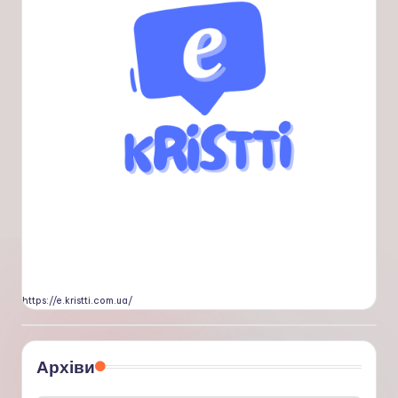
https://e.kristti.com.ua/
Архіви