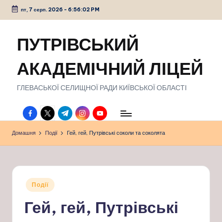
пт, 7 серп. 2026
-
6:56:03 PM
Перейти
до
ПУТРІВСЬКИЙ
вмісту
АКАДЕМІЧНИЙ ЛІЦЕЙ
ГЛЕВАСЬКОЇ СЕЛИЩНОЇ РАДИ КИЇВСЬКОЇ ОБЛАСТІ
facebook.com
twitter.com
t.me
instagram.com
youtube.com
Домашня
Події
Гей, гей, Путрівські соколи та соколята
Опубліковано
Події
у
Гей, гей, Путрівські