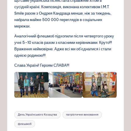
що саме українська піснястала справжнім хітом в
сусідній країні. Композиція, виконана колективом I.M.T
Smile разом з Ондрея Кандраца менше, ніж за тиждень,
набрала майже 500 000 переглядів в соціальних
мережах.
Аналогічний флешмоб підхопили після четвертого уроку
учні 5-10 класів разом з класними керівниками. Круто!!!
Враження неймовірне. Адже всі ми об’єдналися і стали
однією родиною!!!
Слава Україні! Героям СЛАВА!!!
Позначки:
День Українського Козацтва
патріотичне виховання
флешмоб